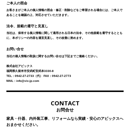
ご本人の照会
お客さまがご本人の個人情報の照会・修正・削除などをご希望される場合には、ご本人で
あることを確認の上、対応させていただきます。
法令、規範の遵守と見直し
当社は、保有する個人情報に関して適用される日本の法令、その他規範を遵守するととも
に、本ポリシーの内容を適宜見直し、その改善に努めます。
お問い合せ
当社の個人情報の取扱に関するお問い合せは下記までご連絡ください。
株式会社アビックス
福岡県久留米市安武町安武本3330-8
TEL：0942-27-2733（代） FAX：0942-27-2773
MAIL：
info@vix-jp.com
CONTACT
お問合せ
家具・什器、内外装工事、リフォームなら
実績・安心のアビックスへ
おまかせください。