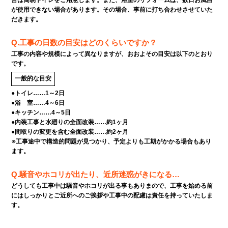
が使用できない場合があります。その場合、事前に打ち合わせさせていた
だきます。
Q.工事の日数の目安はどのくらいですか？
工事の内容や規模によって異なりますが、おおよその目安は以下のとおり
です。
一般的な目安
●トイレ……1～2日
●浴 室……4～6日
●キッチン……4～5日
●内装工事と水廻りの全面改装……約1ヶ月
●間取りの変更を含む全面改装……約2ヶ月
※工事途中で構造的問題が見つかり、予定よりも工期がかかる場合もあり
ます。
Q.騒音やホコリが出たり、近所迷惑がきになる…
どうしても工事中は騒音やホコリが出る事もありまので、工事を始める前
にはしっかりとご近所へのご挨拶や工事中の配慮は責任を持っていたしま
す。