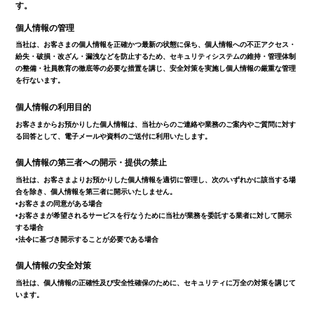
す。
個人情報の管理
当社は、お客さまの個人情報を正確かつ最新の状態に保ち、個人情報への不正アクセス・
紛失・破損・改ざん・漏洩などを防止するため、セキュリティシステムの維持・管理体制
の整備・社員教育の徹底等の必要な措置を講じ、安全対策を実施し個人情報の厳重な管理
を行ないます。
個人情報の利用目的
お客さまからお預かりした個人情報は、当社からのご連絡や業務のご案内やご質問に対す
る回答として、電子メールや資料のご送付に利用いたします。
個人情報の第三者への開示・提供の禁止
当社は、お客さまよりお預かりした個人情報を適切に管理し、次のいずれかに該当する場
合を除き、個人情報を第三者に開示いたしません。
•お客さまの同意がある場合
•お客さまが希望されるサービスを行なうために当社が業務を委託する業者に対して開示
する場合
•法令に基づき開示することが必要である場合
個人情報の安全対策
当社は、個人情報の正確性及び安全性確保のために、セキュリティに万全の対策を講じて
います。