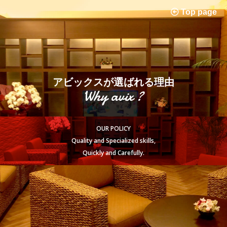
Top page
アビックスが選ばれる理由
Why avix ?
OUR POLICY
Quality and Specialized skills,
Quickly and Carefully.