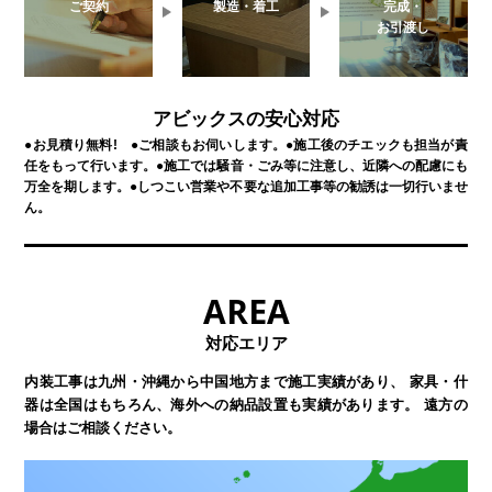
ご契約
製造・着工
完成・
お引渡し
アビックスの安心対応
●お見積り無料! ●ご相談もお伺いします。
●施工後のチエックも担当が責
任をもって行います。
●施工では騒音・ごみ等に注意し、近隣への配慮にも
万全を期します。
●しつこい営業や不要な追加工事等の勧誘は一切行いませ
ん。
AREA
対応エリア
内装工事は九州・沖縄から中国地方まで施工実績があり、
家具・什
器は全国はもちろん、海外への納品設置も実績があります。
遠方の
場合はご相談ください。