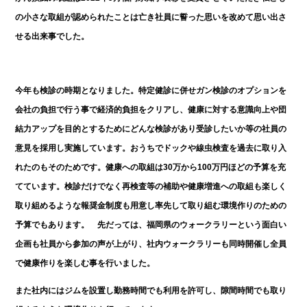
の小さな取組が認められたことは亡き社員に誓った思いを改めて思い出さ
せる出来事でした。
今年も検診の時期となりました。特定健診に併せガン検診のオプションを
会社の負担で行う事で経済的負担をクリアし、健康に対する意識向上や団
結力アップを目的とするためにどんな検診があり受診したいか等の社員の
意見を採用し実施しています。おうちでドックや線虫検査を過去に取り入
れたのもそのためです。健康への取組は30万から100万円ほどの予算を充
てています。検診だけでなく再検査等の補助や健康増進への取組も楽しく
取り組めるような報奨金制度も用意し率先して取り組む環境作りのための
予算でもあります。 先だっては、福岡県のウォークラリーという面白い
企画も社員から参加の声が上がり、社内ウォークラリーも同時開催し全員
で健康作りを楽しむ事を行いました。
また社内にはジムを設置し勤務時間でも利用を許可し、隙間時間でも取り