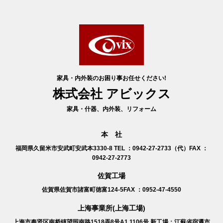
家具・内外装のお困り事お任せください!
株式会社 アビックス
家具・什器、内外装、リフォーム
本 社
福岡県久留米市安武町安武本3330-8
TEL ：0942-27-2733（代）FAX ：
0942-27-2773
佐賀工場
佐賀県佐賀市諸富町徳富124-5
FAX ：0952-47-4550
上海事業所(上海工場)
上海市奉贤区南桥镇望园南路1518弄8号A1 1106号
新工場：江蘇省宿遷市