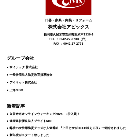
什器・家具・内装・リフォーム
株式会社アビックス
福岡県久留米市安武町安武本3330-8
TEL ：0942-27-2733（代）
FAX ：0942-27-2773
グループ会社
● サイテック 株式会社
● 一般社団法人防災教育指導協会
● アイネット株式会社
● 上海NISO
新着記事
久留米市オンラインウォーキング2025 3位入賞！
健康経営優良法人ブライト500
弊社の女性用防災グッズが人気番組 『上田と女がDEEP吠える夜』で紹介されました
新年度がスタート致しました