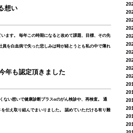
20
る想い
20
20
20
います。 毎年この時期になると改めて課題、目標、その先
20
20
社員を白血病で失った悲しみは時が経とうとも私の中で薄れ
20
20
20
0 今年も認定頂きました
20
20
20
くない想いで健康診断プラスαのがん検診や、再検査。 通
20
20
を伝え取り組んでまいりました。 認めていただける有り難
20
20
20