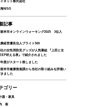
アイネット株式会社
上海NISO
着記事
留米市オンラインウォーキング2025 3位入
！
康経営優良法人ブライト500
弊社の女性用防災グッズが人気番組 『上田と女
DEEP吠える夜』で紹介されました
新年度がスタート致しました
久留米市健康推進課から当社の取り組みを評価い
だきました
テゴリー
什器・家具
内 装