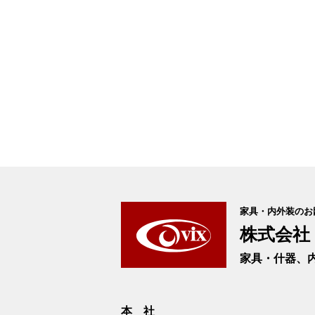
家具・内外装のお
株式会社
家具・什器、
本 社