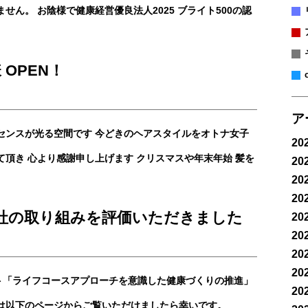
せん。 お陰様で健康経営優良法人2025 ブライト500の認
様 OPEN！
ア
センスが光る空間です 今どきのヘアスタイルをオトナ女子
20
て頂き 心より感謝申し上げます クリスマスや年末年始 髪を
20
20
20
社の取り組みを評価いただきました
20
20
20
20
ト「ライフコースアプローチを意識した健康づくりの推進」
20
は以下のページからご覧いただけましたら幸いです。