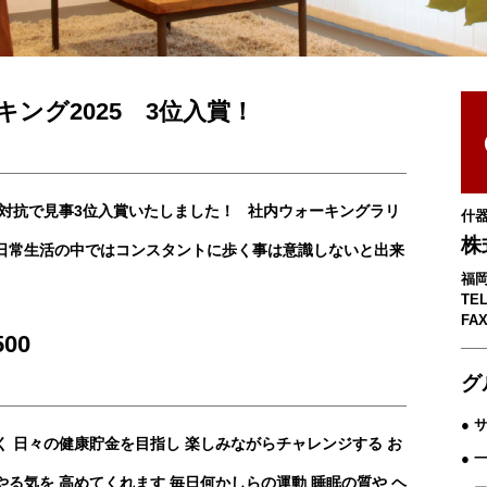
ング2025 3位入賞！
業対抗で見事3位入賞いたしました！ 社内ウォーキングラリ
什
株
日常生活の中ではコンスタントに歩く事は意識しないと出来
福岡
TEL
FAX
00
グ
● 
く 日々の健康貯金を目指し 楽しみながらチャレンジする お
●
る気を 高めてくれます 毎日何かしらの運動 睡眠の質や ヘ