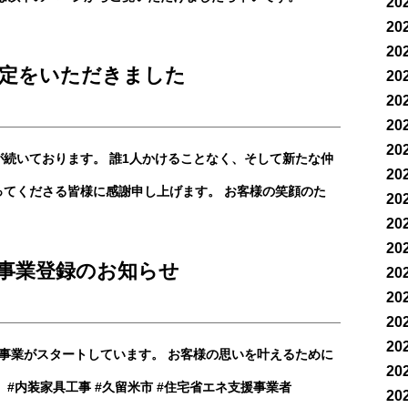
20
20
20
認定をいただきました
20
20
20
20
続いております。 誰1人かけることなく、そして新たな仲
20
てくださる皆様に感謝申し上げます。 お客様の笑顔のた
20
20
20
援事業登録のお知らせ
20
20
20
20
援事業がスタートしています。 お客様の思いを叶えるために
20
#内装家具工事 #久留米市 #住宅省エネ支援事業者
20