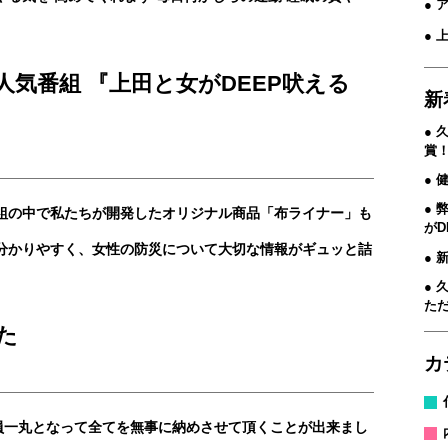
● 
● 
気番組 『上田と女がDEEP吠える
新
久
賞
健
組の中で私たちが開発したオリジナル商品「布ライナー」も
が
分かりやすく、女性の防災について大切な情報がギュッと詰
た
た
カ
員一丸となって全てを無事に納めさせて頂くことが出来まし