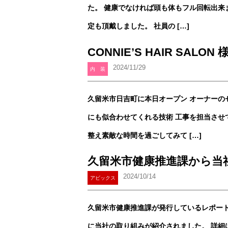
た。 健康でなければ頭も体もフル回転出来ま
定も頂戴しました。 社員の […]
CONNIE’S HAIR SALON 
2024/11/29
内 装
久留米市日吉町に本日オープン オーナーの
にも似合わせてくれる技術 工事を担当させ
整え素敵な時間を過ごしてみて […]
久留米市健康推進課から当
2024/10/14
アビックス
久留米市健康推進課が発行しているレポー
に当社の取り組みが紹介されました。 詳細