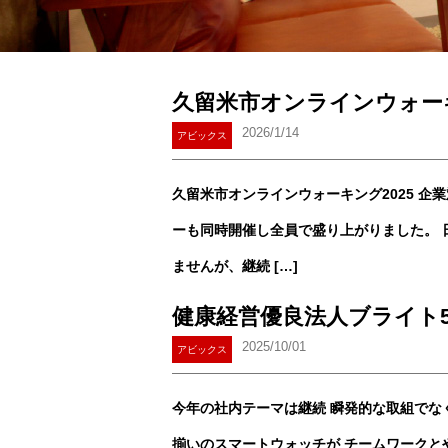
久留米市オンラインウォーキ
2026/1/14
アビックス
久留米市オンラインウォーキング2025 企
ーも同時開催し全員で盛り上がりました。 
ませんが、継続 […]
健康経営優良法人ブライト5
2025/10/01
アビックス
今年の社内テーマは継続 瞬発的な取組でな
揃いのスマートウォッチが チームワークとや