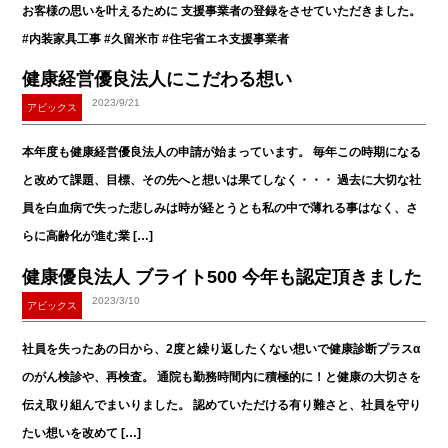
お客様の思いを叶えるために 支援事業者の登録をさせていただきました。
#内装家具工事 #久留米市 #住宅省エネ支援事業者
健康経営優良法人にこだわる想い
2023/9/21
アビックス
本年度も健康経営優良法人の申請が始まっています。 毎年この時期になる
と改めて課題、目標、その先へと想いは果てしなく・・・ 過去に大切な社
員を白血病で失った悲しみは時が経とうとも私の中で薄れる事はなく、さ
らに高齢化が進む業 […]
健康優良法人 ブライト500 今年も認定頂きました
2023/3/10
アビックス
社員を失ったあの日から、2度と繰り返したくない想いで健康診断プラスα
のがん検診や、再検査。 通院も勤務時間内に積極的に！と健康の大切さを
伝え取り組んでまいりました。 認めていただける有り難さと、社員を守り
たい想いを改めて […]