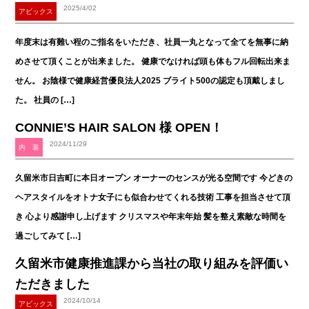
2025/4/02
アビックス
年度末は有難い程のご指名をいただき、社員一丸となって全てを無事に納
めさせて頂くことが出来ました。 健康でなければ頭も体もフル回転出来ま
せん。 お陰様で健康経営優良法人2025 ブライト500の認定も頂戴しまし
た。 社員の […]
CONNIE’S HAIR SALON 様 OPEN！
2024/11/29
内 装
久留米市日吉町に本日オープン オーナーのセンスが光る空間です 今どきの
ヘアスタイルをオトナ女子にも似合わせてくれる技術 工事を担当させて頂
き 心より感謝申し上げます クリスマスや年末年始 髪を整え素敵な時間を
過ごしてみて […]
久留米市健康推進課から当社の取り組みを評価い
ただきました
2024/10/14
アビックス