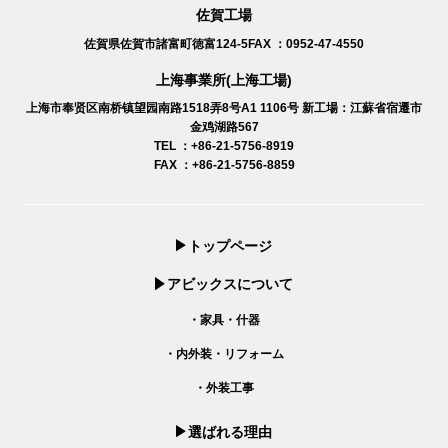
佐賀工場
佐賀県佐賀市諸富町徳富124-5
FAX ：0952-47-4550
上海事業所(上海工場)
上海市奉贤区南桥镇望园南路1518弄8号A1 1106号
新工場：江蘇省宿遷市
金鸡湖路567
TEL ：+86-21-5756-8919
FAX ：+86-21-5756-8859
トップページ
アビックスについて
・家具・什器
・内外装・リフォーム
・外装工事
選ばれる理由