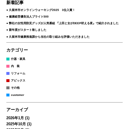
新着記事
久留米市オンラインウォーキング2025 3位入賞！
健康経営優良法人ブライト500
弊社の女性用防災グッズが人気番組 『上田と女がDEEP吠える夜』で紹介されました
新年度がスタート致しました
久留米市健康推進課から当社の取り組みを評価いただきました
カテゴリー
什器・家具
内 装
リフォーム
アビックス
その他
customer
アーカイブ
2026年1月
(1)
2025年10月
(1)