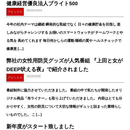
健康経営優良法人ブライト500
2025/10/01
アビックス
今年の社内テーマは継続 瞬発的な取組でなく 日々の健康貯金を目指し 楽
しみながらチャレンジする お揃いのスマートウォッチが チームワークとや
る気を 高めてくれます 毎日何かしらの運動 睡眠の質や ヘルスチェックで
健康意 […]
弊社の女性用防災グッズが人気番組 『上田と女が
DEEP吠える夜』で紹介されました
2025/5/08
アビックス
番組制作に協力させていただきました。 番組の中で私たちが開発したオリ
ジナル商品「布ライナー」も取り上げていただきました。 内容はとても分
かりやすく、女性の防災について大切な情報がギュッと詰まった素晴らし
いものでした。 こ […]
新年度がスタート致しました