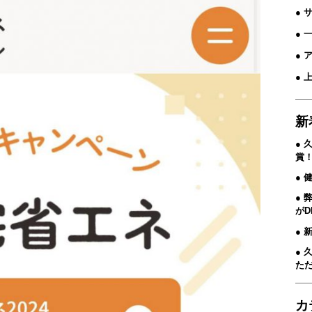
● 
●
● 
● 
新
久
賞
健
が
た
カ