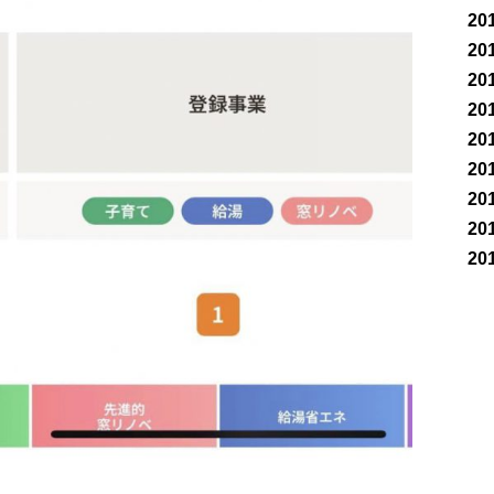
20
20
20
20
20
20
20
20
20