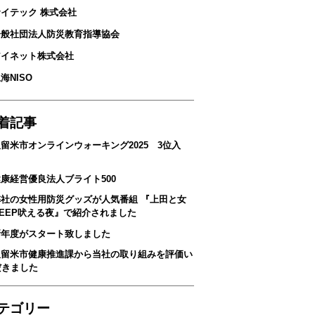
サイテック 株式会社
 一般社団法人防災教育指導協会
アイネット株式会社
上海NISO
着記事
留米市オンラインウォーキング2025 3位入
！
康経営優良法人ブライト500
弊社の女性用防災グッズが人気番組 『上田と女
DEEP吠える夜』で紹介されました
新年度がスタート致しました
久留米市健康推進課から当社の取り組みを評価い
だきました
テゴリー