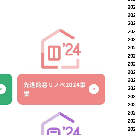
20
20
20
20
20
20
20
20
20
20
20
20
20
20
20
20