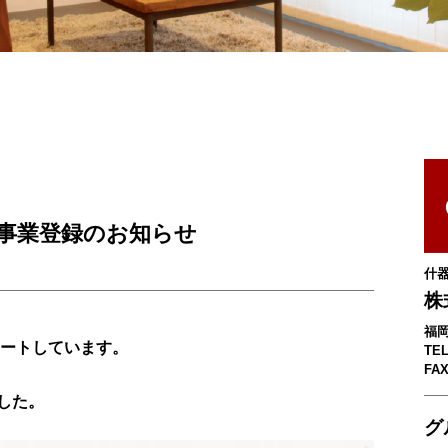
援事業登録のお知らせ
什
株
福岡
タートしています。
TEL
FAX
した。
グ