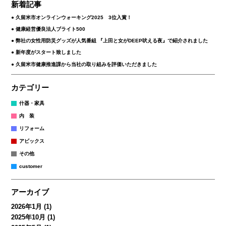
新着記事
久留米市オンラインウォーキング2025 3位入賞！
健康経営優良法人ブライト500
弊社の女性用防災グッズが人気番組 『上田と女がDEEP吠える夜』で紹介されました
新年度がスタート致しました
久留米市健康推進課から当社の取り組みを評価いただきました
カテゴリー
什器・家具
内 装
リフォーム
アビックス
その他
customer
アーカイブ
2026年1月
(1)
2025年10月
(1)