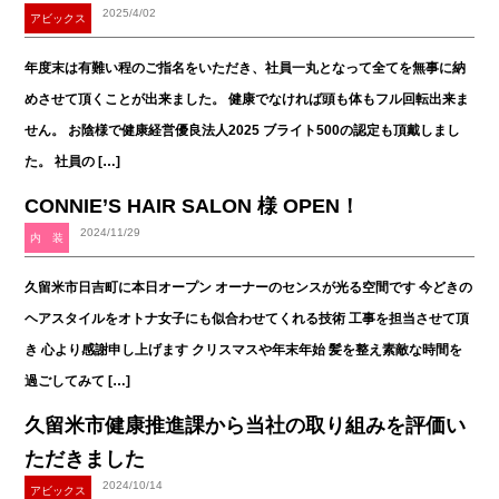
2025/4/02
アビックス
年度末は有難い程のご指名をいただき、社員一丸となって全てを無事に納
めさせて頂くことが出来ました。 健康でなければ頭も体もフル回転出来ま
せん。 お陰様で健康経営優良法人2025 ブライト500の認定も頂戴しまし
た。 社員の […]
CONNIE’S HAIR SALON 様 OPEN！
2024/11/29
内 装
久留米市日吉町に本日オープン オーナーのセンスが光る空間です 今どきの
ヘアスタイルをオトナ女子にも似合わせてくれる技術 工事を担当させて頂
き 心より感謝申し上げます クリスマスや年末年始 髪を整え素敵な時間を
過ごしてみて […]
久留米市健康推進課から当社の取り組みを評価い
ただきました
2024/10/14
アビックス