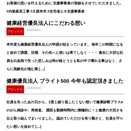
お客様の思いを叶えるために 支援事業者の登録をさせていただきました。
#内装家具工事 #久留米市 #住宅省エネ支援事業者
健康経営優良法人にこだわる想い
2023/9/21
アビックス
本年度も健康経営優良法人の申請が始まっています。 毎年この時期になる
と改めて課題、目標、その先へと想いは果てしなく・・・ 過去に大切な社
員を白血病で失った悲しみは時が経とうとも私の中で薄れる事はなく、さ
らに高齢化が進む業 […]
健康優良法人 ブライト500 今年も認定頂きました
2023/3/10
アビックス
社員を失ったあの日から、2度と繰り返したくない想いで健康診断プラスα
のがん検診や、再検査。 通院も勤務時間内に積極的に！と健康の大切さを
伝え取り組んでまいりました。 認めていただける有り難さと、社員を守り
たい想いを改めて […]