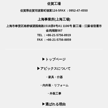
佐賀工場
佐賀県佐賀市諸富町徳富124-5
FAX ：0952-47-4550
上海事業所(上海工場)
上海市奉贤区南桥镇望园南路1518弄8号A1 1106号
新工場：江蘇省宿遷市
金鸡湖路567
TEL ：+86-21-5756-8919
FAX ：+86-21-5756-8859
トップページ
アビックスについて
・家具・什器
・内外装・リフォーム
・外装工事
選ばれる理由