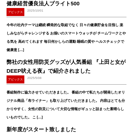
健康経営優良法人ブライト500
2025/10/01
アビックス
今年の社内テーマは継続 瞬発的な取組でなく 日々の健康貯金を目指し 楽
しみながらチャレンジする お揃いのスマートウォッチが チームワークとや
る気を 高めてくれます 毎日何かしらの運動 睡眠の質や ヘルスチェックで
健康意 […]
弊社の女性用防災グッズが人気番組 『上田と女が
DEEP吠える夜』で紹介されました
2025/5/08
アビックス
番組制作に協力させていただきました。 番組の中で私たちが開発したオリ
ジナル商品「布ライナー」も取り上げていただきました。 内容はとても分
かりやすく、女性の防災について大切な情報がギュッと詰まった素晴らし
いものでした。 こ […]
新年度がスタート致しました