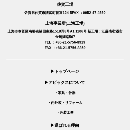
佐賀工場
佐賀県佐賀市諸富町徳富124-5
FAX ：0952-47-4550
上海事業所(上海工場)
上海市奉贤区南桥镇望园南路1518弄8号A1 1106号
新工場：江蘇省宿遷市
金鸡湖路567
TEL ：+86-21-5756-8919
FAX ：+86-21-5756-8859
トップページ
アビックスについて
・家具・什器
・内外装・リフォーム
・外装工事
選ばれる理由