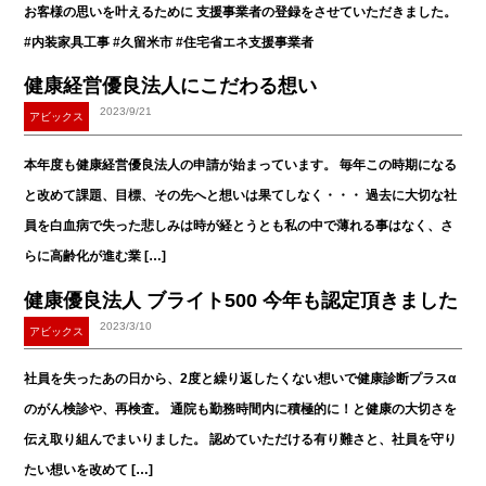
お客様の思いを叶えるために 支援事業者の登録をさせていただきました。
#内装家具工事 #久留米市 #住宅省エネ支援事業者
健康経営優良法人にこだわる想い
2023/9/21
アビックス
本年度も健康経営優良法人の申請が始まっています。 毎年この時期になる
と改めて課題、目標、その先へと想いは果てしなく・・・ 過去に大切な社
員を白血病で失った悲しみは時が経とうとも私の中で薄れる事はなく、さ
らに高齢化が進む業 […]
健康優良法人 ブライト500 今年も認定頂きました
2023/3/10
アビックス
社員を失ったあの日から、2度と繰り返したくない想いで健康診断プラスα
のがん検診や、再検査。 通院も勤務時間内に積極的に！と健康の大切さを
伝え取り組んでまいりました。 認めていただける有り難さと、社員を守り
たい想いを改めて […]