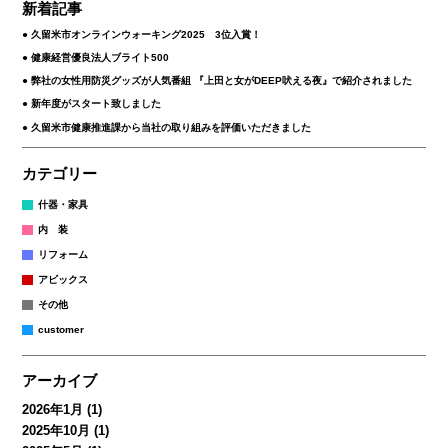
新着記事
久留米市オンラインウォーキング2025 3位入賞！
健康経営優良法人ブライト500
弊社の女性用防災グッズが人気番組 『上田と女がDEEP吠える夜』で紹介されました
新年度がスタート致しました
久留米市健康推進課から当社の取り組みを評価いただきました
カテゴリー
什器・家具
内 装
リフォーム
アビックス
その他
customer
アーカイブ
2026年1月
(1)
2025年10月
(1)