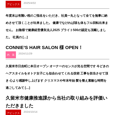
2025/4/02
アビックス
年度末は有難い程のご指名をいただき、社員一丸となって全てを無事に納
めさせて頂くことが出来ました。 健康でなければ頭も体もフル回転出来ま
せん。 お陰様で健康経営優良法人2025 ブライト500の認定も頂戴しまし
た。 社員の […]
CONNIE’S HAIR SALON 様 OPEN！
2024/11/29
内 装
久留米市日吉町に本日オープン オーナーのセンスが光る空間です 今どきの
ヘアスタイルをオトナ女子にも似合わせてくれる技術 工事を担当させて頂
き 心より感謝申し上げます クリスマスや年末年始 髪を整え素敵な時間を
過ごしてみて […]
久留米市健康推進課から当社の取り組みを評価い
ただきました
2024/10/14
アビックス