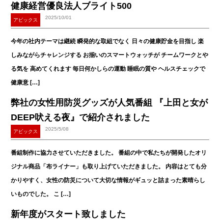
健康経営優良法人ブライト500
2025/10/01
アビックス
今年の社内テーマは継続 瞬発的な取組でなく 日々の健康貯金を目指し 楽
しみながらチャレンジする お揃いのスマートウォッチが チームワークとや
る気を 高めてくれます 毎日何かしらの運動 睡眠の質や ヘルスチェックで
健康意 […]
弊社の女性用防災グッズが人気番組 『上田と女が
DEEP吠える夜』で紹介されました
2025/5/08
アビックス
番組制作に協力させていただきました。 番組の中で私たちが開発したオリ
ジナル商品「布ライナー」も取り上げていただきました。 内容はとても分
かりやすく、女性の防災について大切な情報がギュッと詰まった素晴らし
いものでした。 こ […]
新年度がスタート致しました