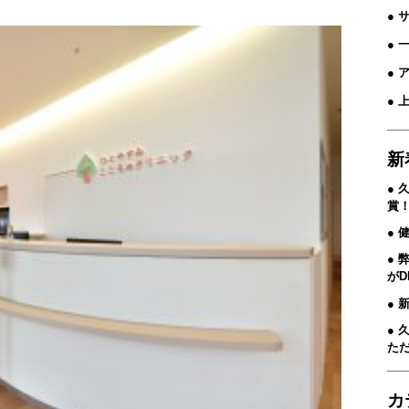
● 
●
● 
● 
新
久
賞
健
が
た
カ