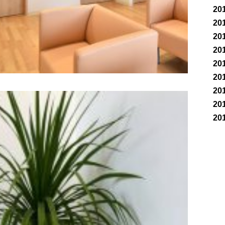
20
20
20
20
20
20
20
20
20