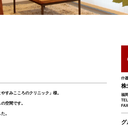
什
株
とやすみこころのクリニック」様。
福岡
TEL
の空間です。
FAX
した。
グ