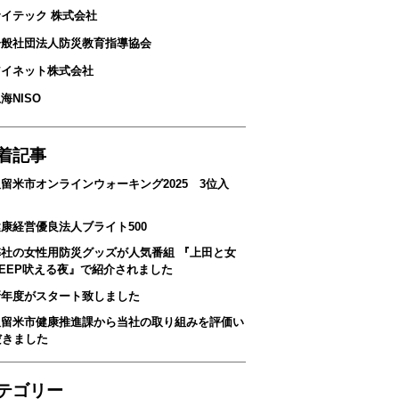
サイテック 株式会社
 一般社団法人防災教育指導協会
アイネット株式会社
上海NISO
着記事
留米市オンラインウォーキング2025 3位入
！
康経営優良法人ブライト500
弊社の女性用防災グッズが人気番組 『上田と女
DEEP吠える夜』で紹介されました
新年度がスタート致しました
久留米市健康推進課から当社の取り組みを評価い
だきました
テゴリー