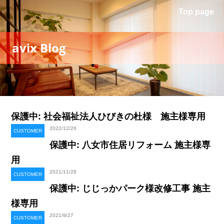
Top page
avix Blog
保護中: 社会福祉法人ひびきの杜様 施主様専用
2022/12/26
CUSTOMER
保護中: 八女市住居リフォーム 施主様専
用
2021/11/28
CUSTOMER
保護中: じじっかパーク様改修工事 施主
様専用
2021/9/27
CUSTOMER