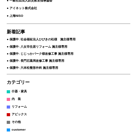
● 一般社団法人防災教育指導協会
● アイネット株式会社
● 上海NISO
新着記事
保護中: 社会福祉法人ひびきの杜様 施主様専用
保護中: 八女市住居リフォーム 施主様専用
保護中: じじっかパーク様改修工事 施主様専用
保護中: 長門石薬局改修工事 施主様専用
保護中: 六本松整形外科 施主様専用
カテゴリー
什器・家具
内 装
リフォーム
アビックス
その他
customer