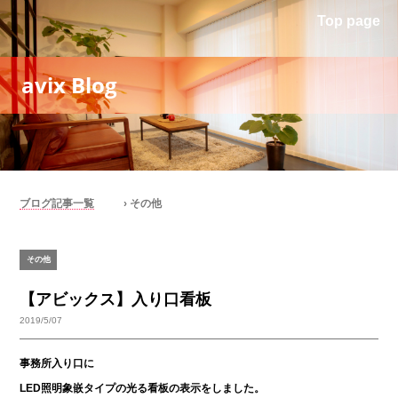
Top page
avix Blog
ブログ記事一覧
› その他
その他
【アビックス】入り口看板
2019/5/07
事務所入り口に
LED照明象嵌タイプの光る看板の表示をしました。