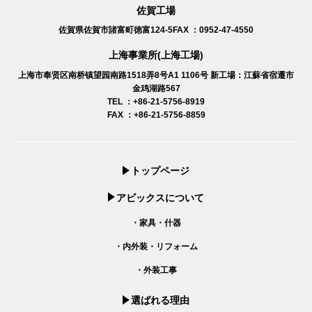
佐賀工場
佐賀県佐賀市諸富町徳富124-5
FAX ：0952-47-4550
上海事業所(上海工場)
上海市奉贤区南桥镇望园南路1518弄8号A1 1106号
新工場：江蘇省宿遷市
金鸡湖路567
TEL ：+86-21-5756-8919
FAX ：+86-21-5756-8859
トップページ
アビックスについて
・家具・什器
・内外装・リフォーム
・外装工事
選ばれる理由